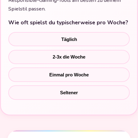
Responsible-Gaming-Tools am besten zu deinem
Spielstil passen.
Wie oft spielst du typischerweise pro Woche?
Täglich
2-3x die Woche
Einmal pro Woche
Seltener