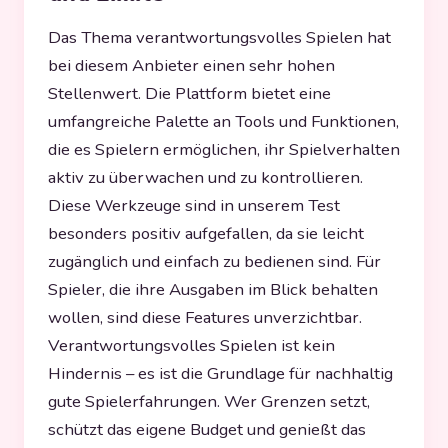
Das Thema verantwortungsvolles Spielen hat
bei diesem Anbieter einen sehr hohen
Stellenwert. Die Plattform bietet eine
umfangreiche Palette an Tools und Funktionen,
die es Spielern ermöglichen, ihr Spielverhalten
aktiv zu überwachen und zu kontrollieren.
Diese Werkzeuge sind in unserem Test
besonders positiv aufgefallen, da sie leicht
zugänglich und einfach zu bedienen sind. Für
Spieler, die ihre Ausgaben im Blick behalten
wollen, sind diese Features unverzichtbar.
Verantwortungsvolles Spielen ist kein
Hindernis – es ist die Grundlage für nachhaltig
gute Spielerfahrungen. Wer Grenzen setzt,
schützt das eigene Budget und genießt das