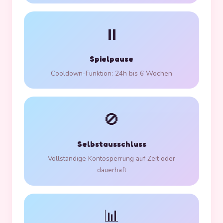
⏸️
Spielpause
Cooldown-Funktion: 24h bis 6 Wochen
🚫
Selbstausschluss
Vollständige Kontosperrung auf Zeit oder
dauerhaft
📊