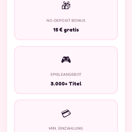
🎁
NO-DEPOSIT BONUS
15 € gratis
🎮
SPIELEANGEBOT
3.000+ Titel
💳
MIN. EINZAHLUNG