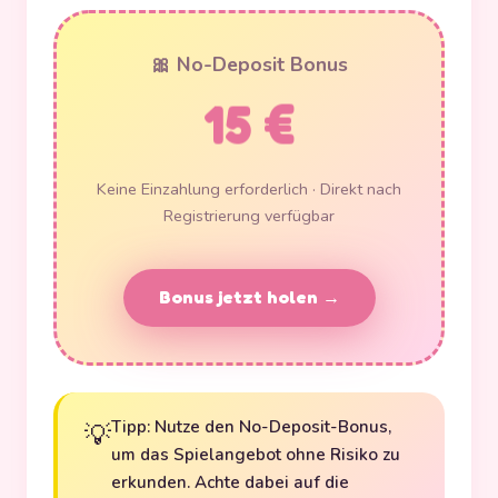
🎀 No-Deposit Bonus
15 €
Keine Einzahlung erforderlich · Direkt nach
Registrierung verfügbar
Bonus jetzt holen →
Tipp: Nutze den No-Deposit-Bonus,
💡
um das Spielangebot ohne Risiko zu
erkunden. Achte dabei auf die