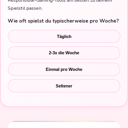
Responsible-Gaming-Tools am besten zu deinem
Spielstil passen.
Wie oft spielst du typischerweise pro Woche?
Täglich
2-3x die Woche
Einmal pro Woche
Seltener