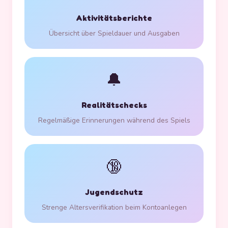
Aktivitätsberichte
Übersicht über Spieldauer und Ausgaben
🔔
Realitätschecks
Regelmäßige Erinnerungen während des Spiels
🔞
Jugendschutz
Strenge Altersverifikation beim Kontoanlegen