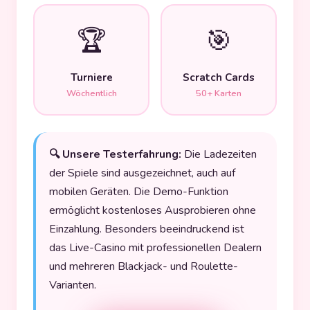
🏆
🎯
Turniere
Scratch Cards
Wöchentlich
50+ Karten
🔍 Unsere Testerfahrung:
Die Ladezeiten
der Spiele sind ausgezeichnet, auch auf
mobilen Geräten. Die Demo-Funktion
ermöglicht kostenloses Ausprobieren ohne
Einzahlung. Besonders beeindruckend ist
das Live-Casino mit professionellen Dealern
und mehreren Blackjack- und Roulette-
Varianten.