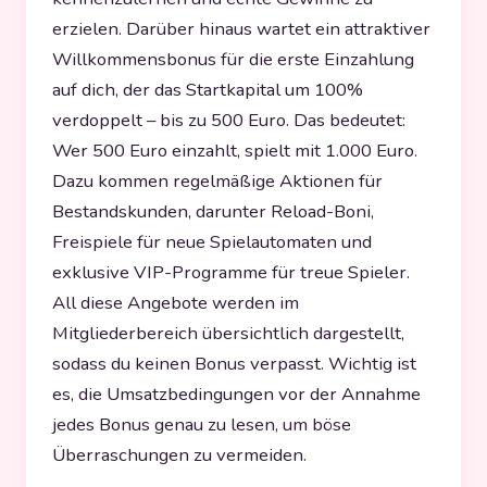
erzielen. Darüber hinaus wartet ein attraktiver
Willkommensbonus für die erste Einzahlung
auf dich, der das Startkapital um 100%
verdoppelt – bis zu 500 Euro. Das bedeutet:
Wer 500 Euro einzahlt, spielt mit 1.000 Euro.
Dazu kommen regelmäßige Aktionen für
Bestandskunden, darunter Reload-Boni,
Freispiele für neue Spielautomaten und
exklusive VIP-Programme für treue Spieler.
All diese Angebote werden im
Mitgliederbereich übersichtlich dargestellt,
sodass du keinen Bonus verpasst. Wichtig ist
es, die Umsatzbedingungen vor der Annahme
jedes Bonus genau zu lesen, um böse
Überraschungen zu vermeiden.