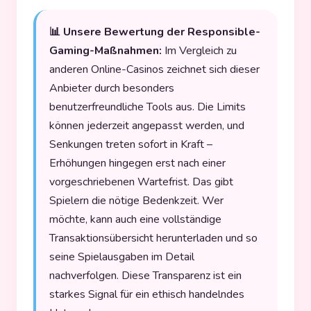
📊 Unsere Bewertung der Responsible-
Gaming-Maßnahmen:
Im Vergleich zu
anderen Online-Casinos zeichnet sich dieser
Anbieter durch besonders
benutzerfreundliche Tools aus. Die Limits
können jederzeit angepasst werden, und
Senkungen treten sofort in Kraft –
Erhöhungen hingegen erst nach einer
vorgeschriebenen Wartefrist. Das gibt
Spielern die nötige Bedenkzeit. Wer
möchte, kann auch eine vollständige
Transaktionsübersicht herunterladen und so
seine Spielausgaben im Detail
nachverfolgen. Diese Transparenz ist ein
starkes Signal für ein ethisch handelndes