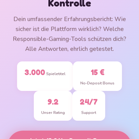
Kontrolle
Dein umfassender Erfahrungsbericht: Wie
sicher ist die Plattform wirklich? Welche
Responsible-Gaming-Tools schützen dich?
Alle Antworten, ehrlich getestet.
3.000
15 €
Spieletitel
No-Deposit Bonus
9.2
24/7
Unser Rating
Support