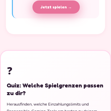
Jetzt spielen →
❓
Quiz: Welche Spielgrenzen passen
zu dir?
Herausfinden, welche Einzahlungslimits und