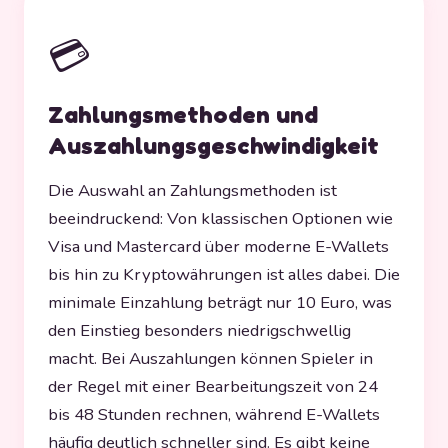
💳
Zahlungsmethoden und
Auszahlungsgeschwindigkeit
Die Auswahl an Zahlungsmethoden ist
beeindruckend: Von klassischen Optionen wie
Visa und Mastercard über moderne E-Wallets
bis hin zu Kryptowährungen ist alles dabei. Die
minimale Einzahlung beträgt nur 10 Euro, was
den Einstieg besonders niedrigschwellig
macht. Bei Auszahlungen können Spieler in
der Regel mit einer Bearbeitungszeit von 24
bis 48 Stunden rechnen, während E-Wallets
häufig deutlich schneller sind. Es gibt keine