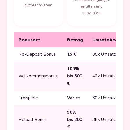
gutgeschrieben
erfüllen und
auszahlen
Bonusart
Betrag
Umsatzbedingu
No-Deposit Bonus
15 €
35x Umsatz
100%
Willkommensbonus
bis 500
40x Umsatz
€
Freispiele
Varies
30x Umsatz
50%
Reload Bonus
bis 200
35x Umsatz
€