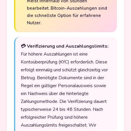
meist innerhalb von Stunden
bearbeitet. Bitcoin-Auszahlungen sind
die schnellste Option für erfahrene
Nutzer.
💳 Verifizierung und Auszahlungslimits:
Für höhere Auszahlungen ist eine
Kontoüberprüfung (KYC) erforderlich. Diese
erfolgt einmalig und schützt gleichzeitig vor
Betrug. Benötigte Dokumente sind in der
Regel ein gültiger Personalausweis sowie
ein Nachweis über die hinterlegte
Zahlungsmethode. Die Verifizierung dauert
typischerweise 24 bis 48 Stunden. Nach
erfolgreicher Prüfung sind höhere
Auszahlungslimits freigeschaltet. Wir